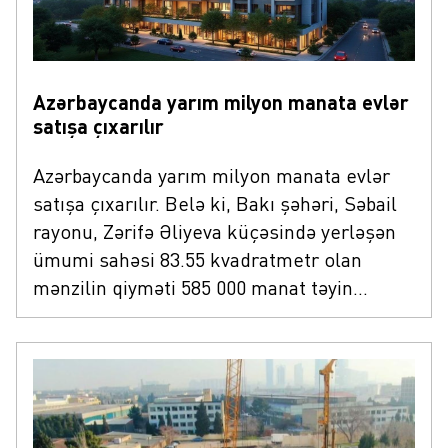
Azərbaycanda yarım milyon manata evlər
satışa çıxarılır
Azərbaycanda yarım milyon manata evlər
satışa çıxarılır. Belə ki, Bakı şəhəri, Səbail
rayonu, Zərifə Əliyeva küçəsində yerləşən
ümumi sahəsi 83.55 kvadratmetr olan
mənzilin qiyməti 585 000 manat təyin
olunub. Mənzil bu gün 12:00-dan etibarən
təkrar hərraca çıxarılıb. Bakı şəhəri, Nəsimi
rayonu, Bülbül prospektində yerləşən
ümumi sahəsi 218.84 kvadratmetr olan
mənzilin qiyməti isə 500 000 manat təyin