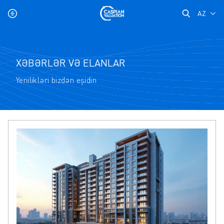
AZ
XƏBƏRLƏR VƏ ELANLAR
Yenilikləri bizdən eşidin