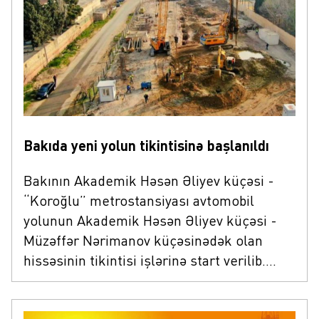
olunub. Mənzil 27 fevral 2025-ci il tarixində
saat 11:00-da hərraca çıxarılacaq. Hər iki
mənzil "Aqrarkredit" Qapalı Səhmdar
Cəmiyyəti Bank olmayan Kredit Təşkilatının
balansındadır.
Bakıda yeni yolun tikintisinə başlanıldı
Bakının Akademik Həsən Əliyev küçəsi -
“Koroğlu” metrostansiyası avtomobil
yolunun Akademik Həsən Əliyev küçəsi -
Müzəffər Nərimanov küçəsinədək olan
hissəsinin tikintisi işlərinə start verilib.
Məlumata görə, yeni yol Ziya Bünyadov və
Heydər Əliyev prospektlərinə paralel olaraq